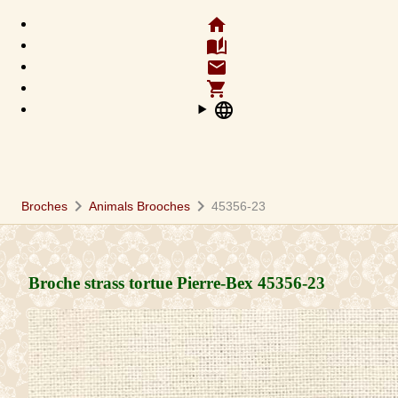
home
auto_stories
email
shopping_cart
language
chevron_right
chevron_right
Broches
Animals Brooches
45356-23
Broche strass tortue Pierre-Bex
45356-23