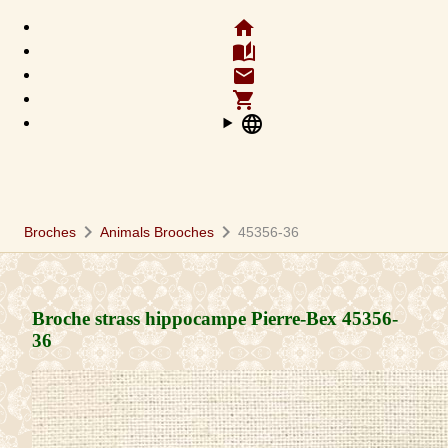
home
auto_stories
email
shopping_cart
language
chevron_right
chevron_right
Broches
Animals Brooches
45356-36
Broche strass hippocampe Pierre-Bex
45356-
36