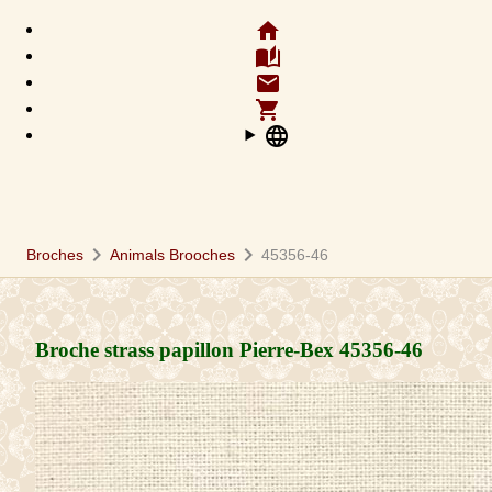
home
auto_stories
email
shopping_cart
language
chevron_right
chevron_right
Broches
Animals Brooches
45356-46
Broche strass papillon Pierre-Bex
45356-46