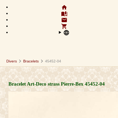
home
auto_stories
email
shopping_cart
language
chevron_right
chevron_right
Divers
Bracelets
45452-04
Bracelet Art-Deco strass Pierre-Bex
45452-04