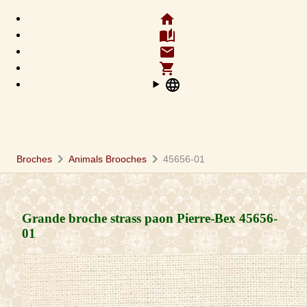
home
auto_stories
email
shopping_cart
language
chevron_right
chevron_right
Broches
Animals Brooches
45656-01
Grande broche strass paon Pierre-Bex
45656-
01