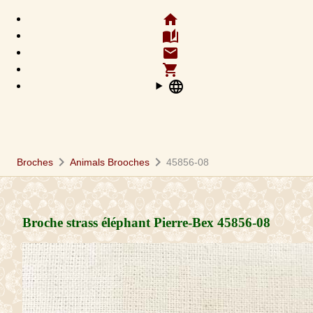
home
auto_stories
email
shopping_cart
language
chevron_right
chevron_right
Broches
Animals Brooches
45856-08
Broche strass éléphant Pierre-Bex
45856-08