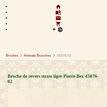
home
auto_stories
email
shopping_cart
language
chevron_right
chevron_right
Broches
Animals Brooches
45876-02
Broche de revers strass tigre Pierre-Bex
45876-
02