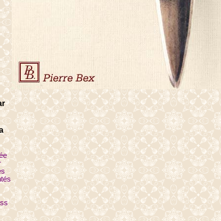
ar
a
uée
r
es
ntés
ass