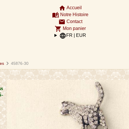
home
Accueil
auto_stories
Notre Histoire
email
Contact
shopping_cart
Mon panier
language
FR | EUR
chevron_right
es
45876-30
ss
6-