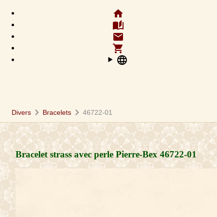
home
auto_stories
email
shopping_cart
language
chevron_right
chevron_right
Divers
Bracelets
46722-01
Bracelet strass avec perle Pierre-Bex
46722-01