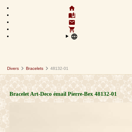
home
auto_stories
email
shopping_cart
language
chevron_right
chevron_right
Divers
Bracelets
48132-01
Bracelet Art-Deco émail Pierre-Bex
48132-01