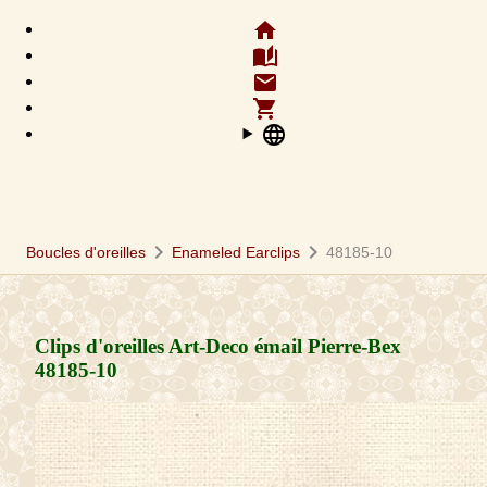
home
auto_stories
email
shopping_cart
language
chevron_right
chevron_right
Boucles d'oreilles
Enameled Earclips
48185-10
Clips d'oreilles Art-Deco émail Pierre-Bex
48185-10