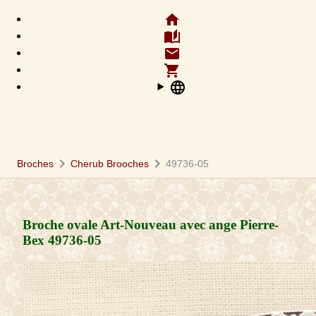
home
auto_stories
email
shopping_cart
language
chevron_right
chevron_right
Broches
Cherub Brooches
49736-05
Broche ovale Art-Nouveau avec ange Pierre-
Bex
49736-05