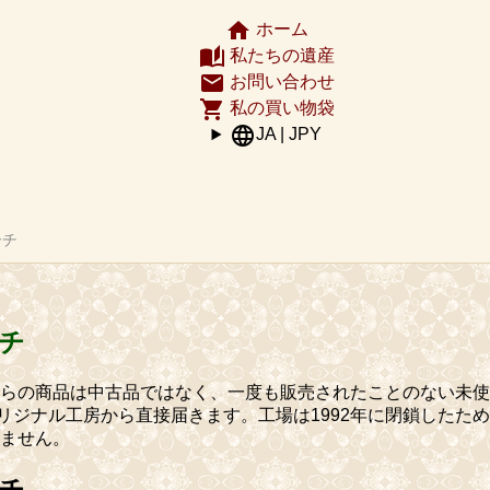
home
ホーム
auto_stories
私たちの遺産
email
お問い合わせ
shopping_cart
私の買い物袋
language
JA | JPY
ーチ
チ
らの商品は中古品ではなく、一度も販売されたことのない未使
Bexオリジナル工房から直接届きます。工場は1992年に閉鎖した
ません。
チ