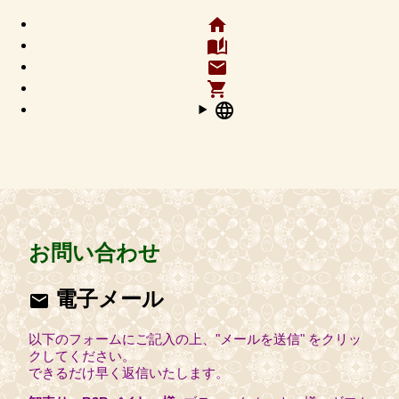
home
auto_stories
email
shopping_cart
language
お問い合わせ
電子メール
email
以下のフォームにご記入の上、"メールを送信" をクリッ
クしてください。
できるだけ早く返信いたします。