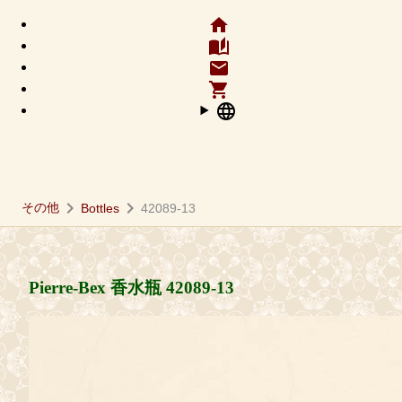
home
auto_stories
email
shopping_cart
language
chevron_right
chevron_right
その他
Bottles
42089-13
Pierre-Bex 香水瓶
42089-13