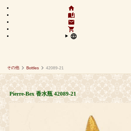
home
auto_stories
email
shopping_cart
language
chevron_right
chevron_right
その他
Bottles
42089-21
Pierre-Bex 香水瓶
42089-21