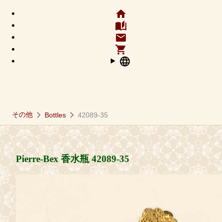
home
auto_stories
email
shopping_cart
language
chevron_right
chevron_right
その他
Bottles
42089-35
Pierre-Bex 香水瓶
42089-35