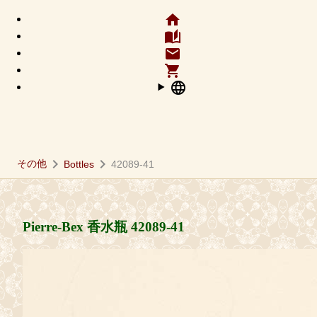
home
auto_stories
email
shopping_cart
language
chevron_right
chevron_right
その他
Bottles
42089-41
Pierre-Bex 香水瓶
42089-41