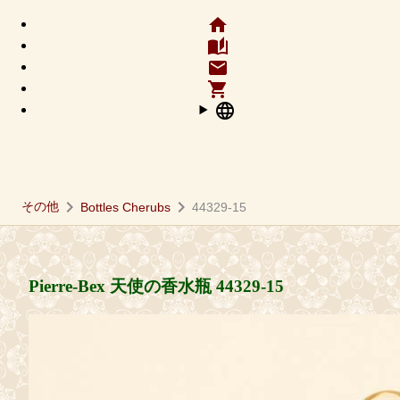
home
auto_stories
email
shopping_cart
language
chevron_right
chevron_right
その他
Bottles Cherubs
44329-15
Pierre-Bex 天使の香水瓶
44329-15