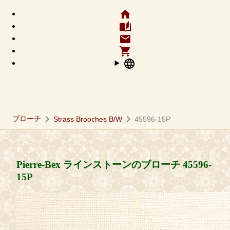
home
auto_stories
email
shopping_cart
language
chevron_right
chevron_right
ブローチ
Strass Brooches B/W
45596-15P
Pierre-Bex ラインストーンのブローチ
45596-
15P